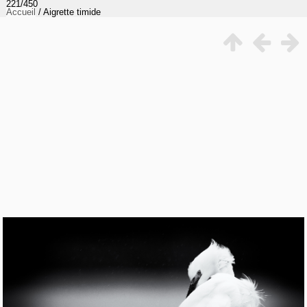
221/450
Accueil
/
Aigrette timide