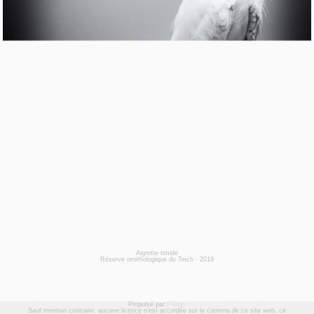
Aigrette timide
Réserve ornithologique du Teich - 2019
Propulsé par
Piwigo
Sauf mention contraire, aucune licence n’est accordée sur le contenu de ce site web, ce